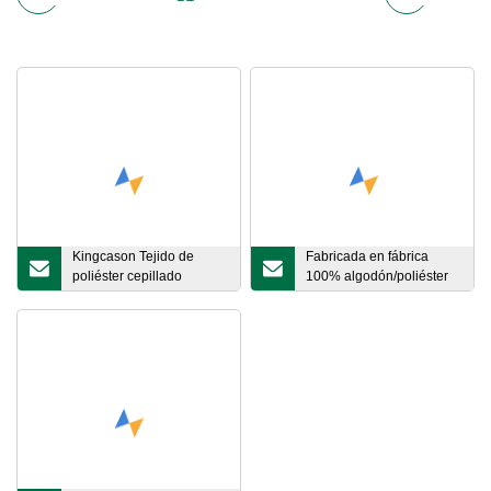
Kingcason Tejido de
Fabricada en fábrica
poliéster cepillado
100% algodón/poliéster
Franela de punto Coral
impermeable y tejido
Polar Polar Manta de
ignífugo con 200GSM
terciopelo Sábana
Pijamas Sofá Cortina
Textiles para el hogar
Tapicería Tela para
prendas de vestir