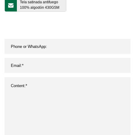
Tela satinada antifuego
100% algodón 430GSM
para soldar ropa